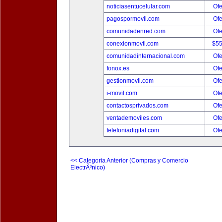
noticiasentucelular.com
Ofe
pagospormovil.com
Ofe
comunidadenred.com
Ofe
conexionmovil.com
$5
comunidadinternacional.com
Ofe
fonox.es
Ofe
gestionmovil.com
Ofe
i-movil.com
Ofe
contactosprivados.com
Ofe
ventademoviles.com
Ofe
telefoniadigital.com
Ofe
<< Categoria Anterior (Compras y Comercio
ElectrÃ³nico)