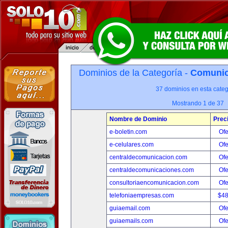
Dominios de la Categoría -
Comunica
37 dominios en esta categ
Mostrando 1 de 37
Nombre de Dominio
Prec
e-boletin.com
Ofe
e-celulares.com
Ofe
centraldecomunicacion.com
Ofe
centraldecomunicaciones.com
Ofe
consultoriaencomunicacion.com
Ofe
telefoniaempresas.com
$4
guiaemail.com
Ofe
guiaemails.com
Ofe