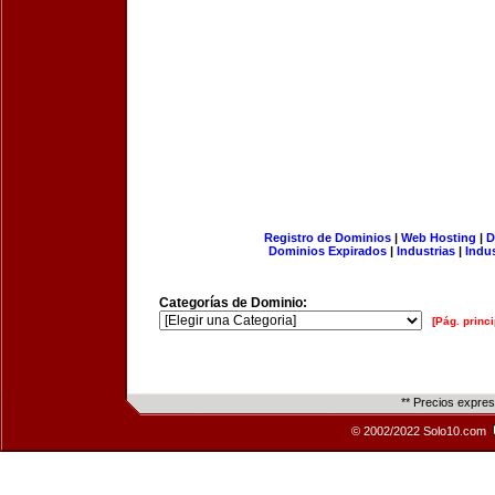
Registro de Dominios
|
Web Hosting
|
D
Dominios Expirados
|
Industrias
|
Indu
Categorías de Dominio:
[Pág. princi
** Precios expre
© 2002/2022 Solo10.com