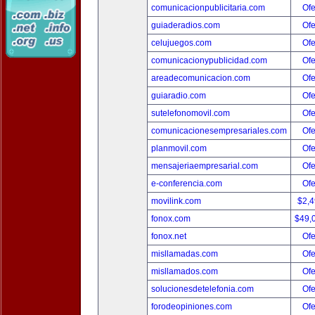
comunicacionpublicitaria.com
Ofe
guiaderadios.com
Ofe
celujuegos.com
Ofe
comunicacionypublicidad.com
Ofe
areadecomunicacion.com
Ofe
guiaradio.com
Ofe
sutelefonomovil.com
Ofe
comunicacionesempresariales.com
Ofe
planmovil.com
Ofe
mensajeriaempresarial.com
Ofe
e-conferencia.com
Ofe
movilink.com
$2,
fonox.com
$49,
fonox.net
Ofe
misllamadas.com
Ofe
misllamados.com
Ofe
solucionesdetelefonia.com
Ofe
forodeopiniones.com
Ofe