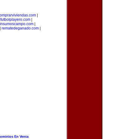
omprarviviendas.com
|
|
futbolplayero.com
|
insumoscampo.com
|
|
rematedeganado.com
|
ominios En Venta