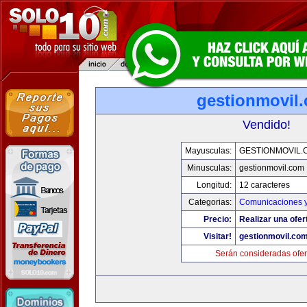
gestionmovil
Vendido!
Mayusculas:
GESTIONMOVIL.
Minusculas:
gestionmovil.com
Longitud:
12 caracteres
Categorias:
Comunicaciones y
Precio:
Realizar una ofer
Visitar!
gestionmovil.co
Serán consideradas ofer