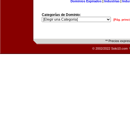
Dominios Expirados
|
Industrias
|
Indu
Categorías de Dominio:
[Pág. princi
** Precios expre
© 2002/2022 Solo10.com