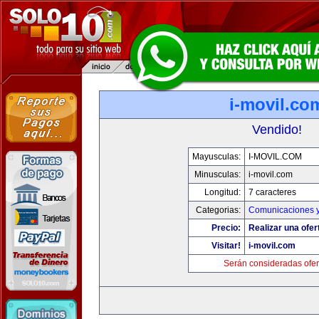
i-movil.co
Vendido!
Mayusculas:
I-MOVIL.COM
Minusculas:
i-movil.com
Longitud:
7 caracteres
Categorias:
Comunicaciones y
Precio:
Realizar una ofer
Visitar!
i-movil.com
Serán consideradas ofer