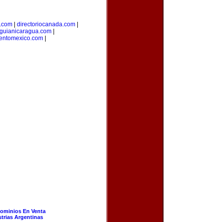
l.com
|
directoriocanada.com
|
guianicaragua.com
|
ientomexico.com
|
ominios En Venta
strias Argentinas