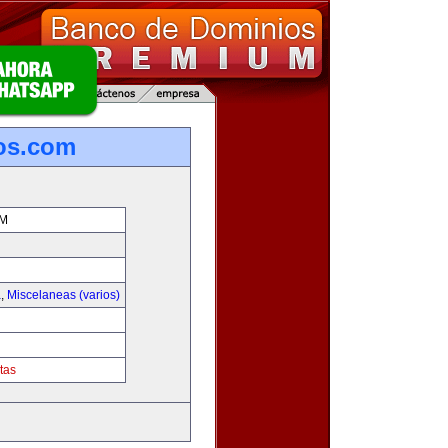
os.com
M
a
,
Miscelaneas (varios)
tas