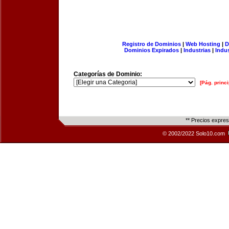
Registro de Dominios
|
Web Hosting
|
D
Dominios Expirados
|
Industrias
|
Indu
Categorías de Dominio:
[Pág. princi
** Precios expre
© 2002/2022 Solo10.com